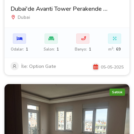
Dubai'de Avanti Tower Perakende kompleksi içinde satılık daire
Dubai
🛁
2
Odalar:
1
Salon:
1
Banyo:
1
m
:
69
İle: Option Gate
05-05-2025
Satılık