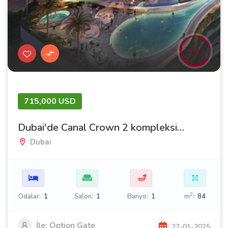
715,000 USD
Dubai'de Canal Crown 2 kompleksi içinde satılık daireler
Dubai
🛁
2
Odalar:
1
Salon:
1
Banyo:
1
m
:
84
İle: Option Gate
27-01-2025