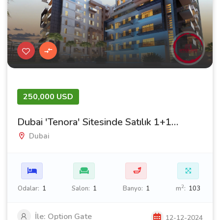
250,000 USD
Dubai 'Tenora' Sitesinde Satılık 1+1 Daire
Dubai
🛁
2
Odalar:
1
Salon:
1
Banyo:
1
m
:
103
İle: Option Gate
12-12-2024