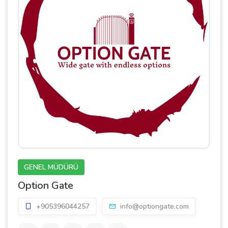
GENEL MÜDÜRÜ
Option Gate
+905396044257
info@optiongate.com