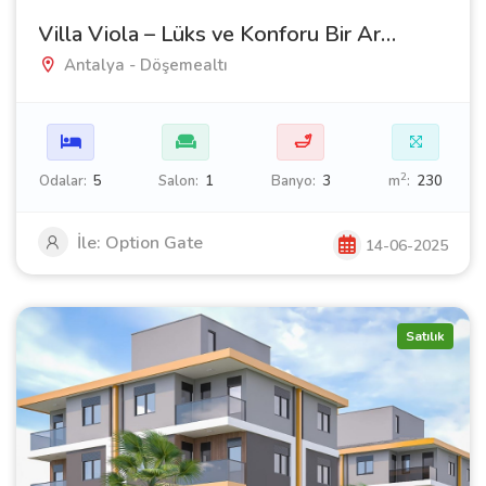
Villa Viola – Lüks ve Konforu Bir Arada Sunan Özel Villalar
Antalya - Döşemealtı
🛁
2
Odalar:
5
Salon:
1
Banyo:
3
m
:
230
İle: Option Gate
14-06-2025
Satılık