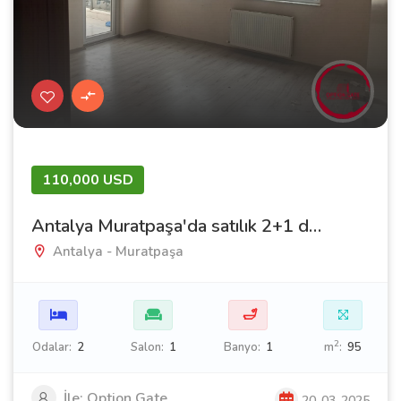
110,000 USD
Antalya Muratpaşa'da satılık 2+1 daire
Antalya - Muratpaşa
🛁
2
Odalar:
2
Salon:
1
Banyo:
1
m
:
95
İle: Option Gate
20-03-2025