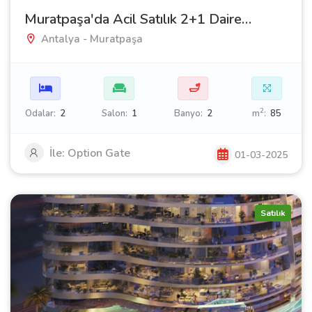
Muratpaşa'da Acil Satılık 2+1 Daire – Harika Fiyat!
Antalya - Muratpaşa
🛁
2
Odalar:
2
Salon:
1
Banyo:
2
m
:
85
İle: Option Gate
01-03-2025
Satılık