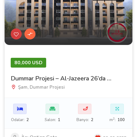
80,000 USD
Dummar Projesi – Al-Jazeera 26’da İdeal Daireniz | Şam’ın Kalbinde Lüks ve Konfor
Şam, Dummar Projesi
🛁
2
Odalar:
2
Salon:
1
Banyo:
2
m
:
100