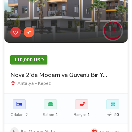
110,000 USD
Nova 2'de Modern ve Güvenli Bir Yaşam Sizi Bekliyor
Antalya - Kepez
🛁
2
Odalar:
2
Salon:
1
Banyo:
1
m
:
90
İle: Option Gate