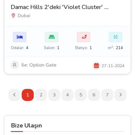
Damac Hills 2'deki 'Violet Cluster' Sitesi'nde Dubai'de Satılık Evler
Dubai
🛁
2
Odalar:
4
Salon:
1
Banyo:
1
m
:
214
İle: Option Gate
27-11-2024
1
2
3
4
5
6
7
Bize Ulaşın