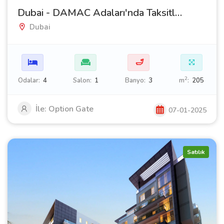
Dubai - DAMAC Adaları'nda Taksitle Satılık Lüks Villalar ve Şehir Evleri
Dubai
🛁
2
Odalar:
4
Salon:
1
Banyo:
3
m
:
205
İle: Option Gate
07-01-2025
Satılık