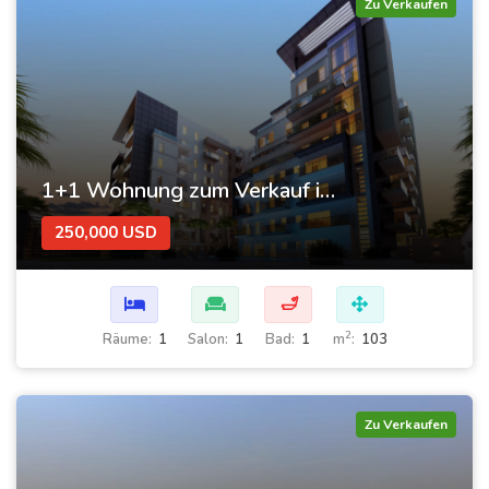
Zu Verkaufen
1+1 Wohnung zum Verkauf im „Tenora“-Komplex in Dubai
250,000 USD
🛁
2
Räume:
1
Salon:
1
Bad:
1
m
:
103
Zu Verkaufen