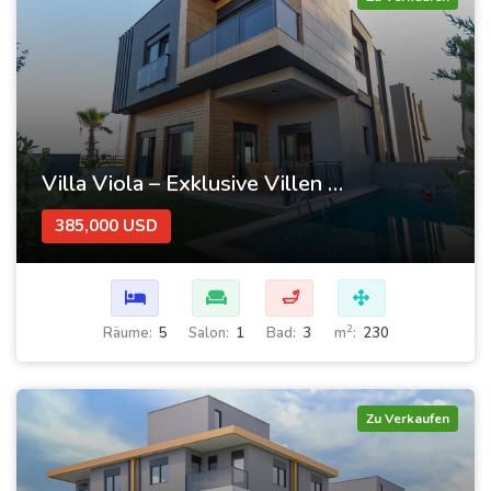
Villa Viola – Exklusive Villen mit Pool und Garten
385,000 USD
🛁
2
Räume:
5
Salon:
1
Bad:
3
m
:
230
Zu Verkaufen