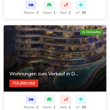
🛁
2
Räume:
2
Salon:
1
Bad:
2
m
:
85
Zu Verkaufen
Wohnungen zum Verkauf in Dubai im Komplex Canal Crown 2
715,000 USD
🛁
2
Räume:
1
Salon:
1
Bad:
1
m
:
84