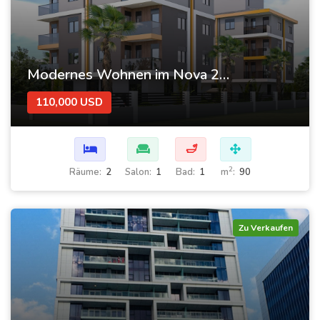
Modernes Wohnen im Nova 2 – Ihre neue Wohnung wartet!
110,000 USD
🛁
2
Räume:
2
Salon:
1
Bad:
1
m
:
90
Zu Verkaufen