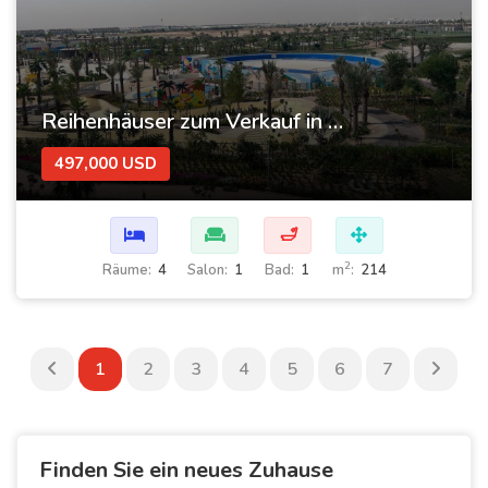
Reihenhäuser zum Verkauf in Dubai im „Violet Cluster“-Komplex in Damac Hills 2
497,000 USD
🛁
2
Räume:
4
Salon:
1
Bad:
1
m
:
214
1
2
3
4
5
6
7
Finden Sie ein neues Zuhause