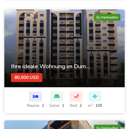
Zu Verkaufen
Ihre ideale Wohnung im Dummar-Projekt – Al-Jazeera 26 | Luxus und Komfort im Herzen von Damaskus
80,000 USD
🛁
2
Räume:
2
Salon:
1
Bad:
2
m
:
100
Zu Verkaufen