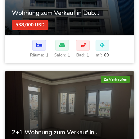
Wohnung zum Verkauf in Dubai im Avanti Tower Retail-Komplex
538,000 USD
🛁
2
Räume:
1
Salon:
1
Bad:
1
m
:
69
Zu Verkaufen
2+1 Wohnung zum Verkauf in Muratpaşa, Antalya