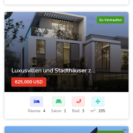
Zu Verkaufen
Luxusvillen und Stadthäuser zum Verkauf in Raten in Dubai – DAMAC-Inseln
625,000 USD
🛁
2
Räume:
4
Salon:
1
Bad:
3
m
:
205