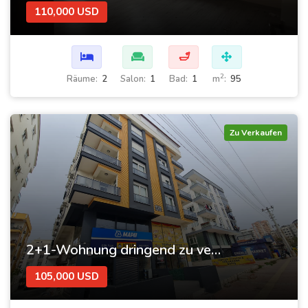
110,000 USD
🛁
2
Räume:
2
Salon:
1
Bad:
1
m
:
95
Zu Verkaufen
2+1-Wohnung dringend zu verkaufen in Muratpaşa – Toller Preis!
105,000 USD