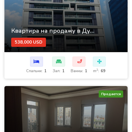
Квартира на продажу в Дубае в торговом комплексе Avanti Tower
538,000 USD
🛁
2
Cпальни:
1
Зал:
1
Ванны:
1
m
:
69
Продается