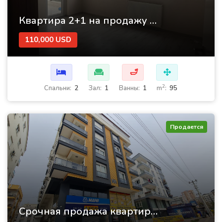
Квартира 2+1 на продажу в Муратпаше, Анталия
110,000 USD
🛁
2
Cпальни:
2
Зал:
1
Ванны:
1
m
:
95
Продается
Срочная продажа квартиры 2+1 в Муратпаше –