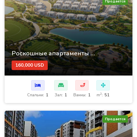
Продается
Роскошные апартаменты на продажу в Дубае по удобным и выгодным ценам - Elo 3
160,000 USD
🛁
2
Cпальни:
1
Зал:
1
Ванны:
1
m
:
51
Продается