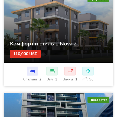
Комфорт и стиль в Nova 2 — ваше новое жилье!
110,000 USD
🛁
2
Cпальни:
2
Зал:
1
Ванны:
1
m
:
90
Продается