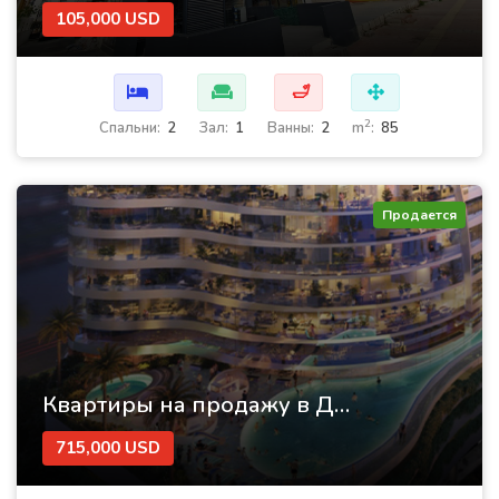
105,000 USD
🛁
2
Cпальни:
2
Зал:
1
Ванны:
2
m
:
85
Продается
Квартиры на продажу в Дубае в комплексе Canal Crown 2
715,000 USD