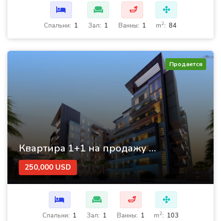
🛁
2
Cпальни:
1
Зал:
1
Ванны:
1
m
:
84
Продается
Квартира 1+1 на продажу в комплексе Тенора в Дубае
250,000 USD
🛁
2
Cпальни:
1
Зал:
1
Ванны:
1
m
:
103