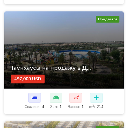
Продается
Таунхаусы на продажу в Дубае в комплексе «Violet Cluster» в Damac Hills 2
497,000 USD
🛁
2
Cпальни:
4
Зал:
1
Ванны:
1
m
:
214