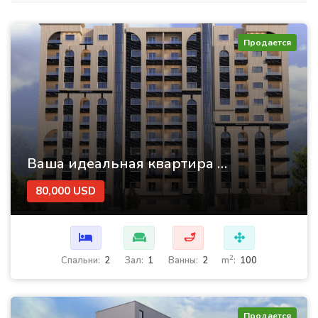
Продается
Ваша идеальная квартира в проекте Думмар – Аль-Джазира 26 | Роскошь и комфорт в центре Дамаска
80,000 USD
🛁
2
Cпальни:
2
Зал:
1
Ванны:
2
m
:
100
Продается