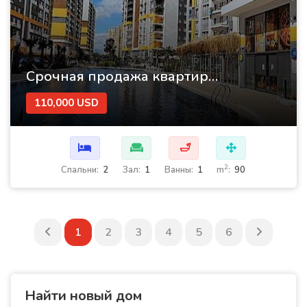
Срочная продажа квартиры 2+1 в районе Кепез, Анталия
110,000 USD
🛁
2
Cпальни:
2
Зал:
1
Ванны:
1
m
:
90
1
2
3
4
5
6
Найти новый дом