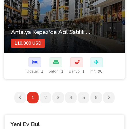
Antalya Kepez'de Acil Satılık 2+1 Daire
110,000 USD
🛁
2
Odalar:
2
Salon:
1
Banyo:
1
m
:
90
1
2
3
4
5
6
Yeni Ev Bul