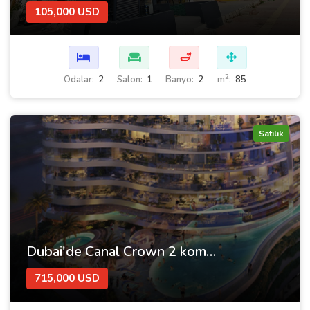
105,000 USD
🛁
2
Odalar:
2
Salon:
1
Banyo:
2
m
:
85
Satılık
Dubai'de Canal Crown 2 kompleksi içinde satılık daireler
715,000 USD