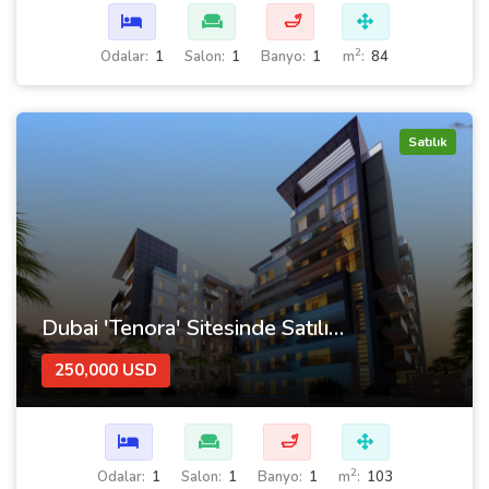
🛁
2
Odalar:
1
Salon:
1
Banyo:
1
m
:
84
Satılık
Dubai 'Tenora' Sitesinde Satılık 1+1 Daire
250,000 USD
🛁
2
Odalar:
1
Salon:
1
Banyo:
1
m
:
103