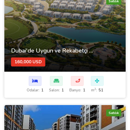
Satılık
Dubai'de Uygun ve Rekabetçi Fiyatlarla Satılık Lüks Daireler - Elo 3
160,000 USD
🛁
2
Odalar:
1
Salon:
1
Banyo:
1
m
:
51
Satılık