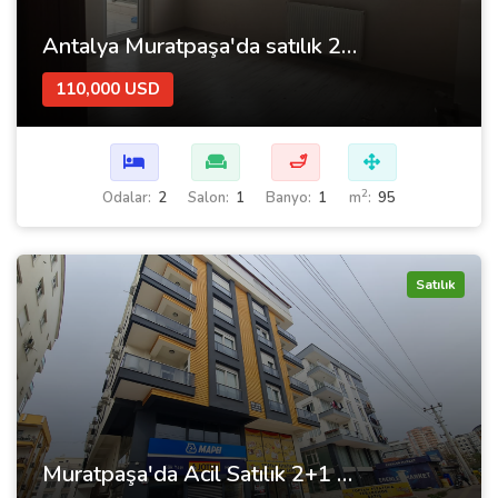
Antalya Muratpaşa'da satılık 2+1 daire
110,000 USD
🛁
2
Odalar:
2
Salon:
1
Banyo:
1
m
:
95
Satılık
Muratpaşa'da Acil Satılık 2+1 Daire – Harika Fiyat!