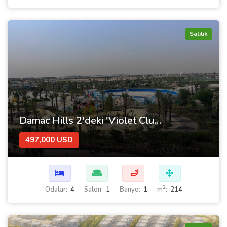
Satılık
Damac Hills 2'deki 'Violet Cluster' Sitesi'nde Dubai'de Satılık Evler
497,000 USD
🛁
2
Odalar:
4
Salon:
1
Banyo:
1
m
:
214