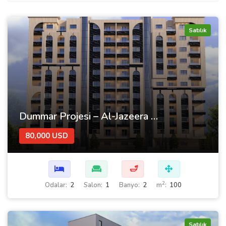
Satılık
Dummar Projesi – Al-Jazeera 26’da İdeal Daireniz | Şam’ın Kalbinde Lüks ve Konfor
80,000 USD
🛁
2
Odalar:
2
Salon:
1
Banyo:
2
m
:
100
Satılık