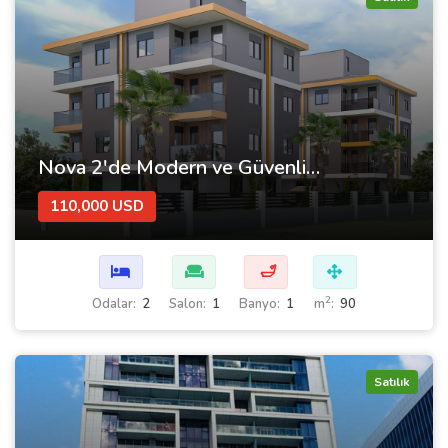
Nova 2'de Modern ve Güvenli Bir Yaşam Sizi Bekliyor
110,000 USD
🛁
2
Odalar:
2
Salon:
1
Banyo:
1
m
:
90
Satılık